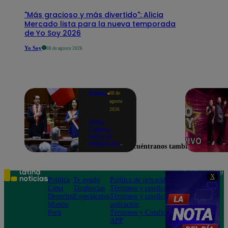
"Más gracioso y más divertido": Alicia
Mercado lista para la nueva temporada
de Yo Soy 2026
Yo Soy
08 de agosto 2026
Política
08 de
agosto
2026
Keiko
Fujimori
sobre la
inseguridad:
Encuéntranos también en
“Iremos con
mucha
fuerza para
que los
Teléfono: 219
X
delincuentes
Política
Te ayudo
Política de privacidad
1000
terminen en
Lima
Tendencias
Términos y condiciones
Av. San
prisión”
Deportes
Espectáculos
Términos y condiciones
Felipe 968
Mundo
aplicación
Jesús María
Perú
Términos y Condiciones
APP