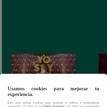
Usamos cookies para mejorar tu
experiencia.
Yo Soy: Nueva Generación – Gran Final
Yo So
Este sitio utiliza cookies para analizar el tráfico y personalizar
– 14 de junio del 2021 – Programa
junio
contenido. Si estás en la
Unión Europea
, tus datos se gestionarán