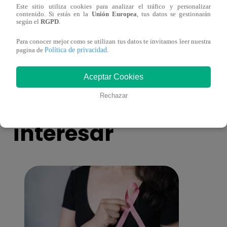
Este sitio utiliza cookies para analizar el tráfico y personalizar
¡Imitadora de Laura Pausini se consagró
Imita
contenido. Si estás en la
Unión Europea
, tus datos se gestionarán
según el
RGPD
.
ganadora de Yo Soy: Nueva Generación!
“Beau
Para conocer mejor como se utilizan tus datos te invitamos leer nuestra
Política de privacidad
pagina de
.
Aceptar Cookies
También te puede
Rechazar
interesar