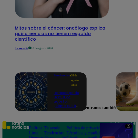
Mitos sobre el cáncer: oncólogo explica
qué creencias no tienen respaldo
científico
Te ayudo
08 de agosto 2026
Tendencias
08 de
agosto
2026
Horóscopo de
HOY, 8 de
agosto:
¿cómo te irá
Encuéntranos también en
en el amor y
trabajo, según
la IA?
Teléfono: 219
X
Política
Te ayudo
Política de privacidad
1000
Lima
Tendencias
Términos y condiciones
Av. San
Deportes
Espectáculos
Términos y condiciones