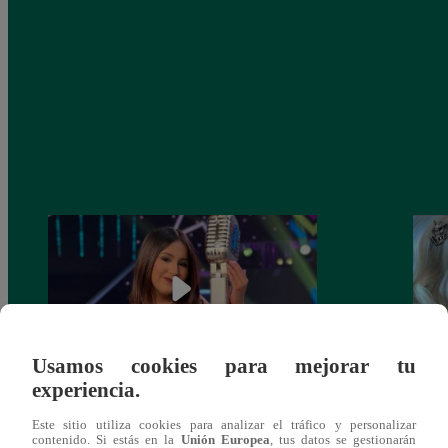
Usamos cookies para mejorar tu
experiencia.
¡Imitadora de Laura Pausini se consagró
Imita
Este sitio utiliza cookies para analizar el tráfico y personalizar
ganadora de Yo Soy: Nueva Generación!
“Beau
contenido. Si estás en la
Unión Europea
, tus datos se gestionarán