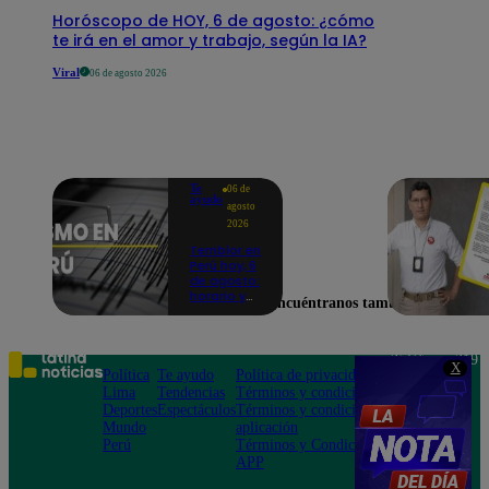
Horóscopo de HOY, 6 de agosto: ¿cómo
te irá en el amor y trabajo, según la IA?
Viral
06 de agosto 2026
Te
06 de
ayudo
agosto
2026
Temblor en
Perú hoy, 6
de agosto:
horario y
Encuéntranos también en
epicentro
del último
sismo,
según IGP
Teléfono: 219
X
Política
Te ayudo
Política de privacidad
1000
Lima
Tendencias
Términos y condiciones
Av. San
Deportes
Espectáculos
Términos y condiciones
Felipe 968
Mundo
aplicación
Jesús María
Perú
Términos y Condiciones
APP