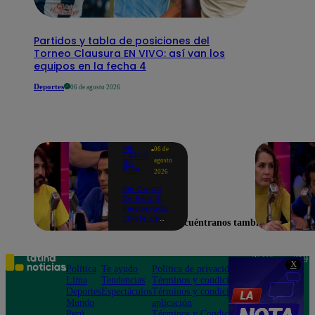
Partidos y tabla de posiciones del
Torneo Clausura EN VIVO: así van los
equipos en la fecha 4
Deportes
06 de agosto 2026
ME
06 de
CAIGO
agosto
DE
RISA
2026
Me Caigo
De Risa: El
inesperado
chiste de
Encuéntranos también en
tres actos
de Manuel
Gold que
hizo
Teléfono: 219
X
explotar a
Política
Te ayudo
Política de privacidad
1000
todo el set
Lima
Tendencias
Términos y condiciones
Av. San
Deportes
Espectáculos
Términos y condiciones
Felipe 968
Mundo
aplicación
Jesús María
Perú
Términos y Condiciones