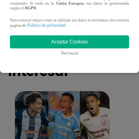
contenido. Si estás en la
Unión Europea
, tus datos se gestionarán
Pájaro Gómez venció a Miguel Mateos y
rock 
según el
RGPD
.
mantuvo su silla de consagrado!
Migu
Para conocer mejor como se utilizan tus datos te invitamos leer nuestra
Política de privacidad
pagina de
.
Aceptar Cookies
También te puede
Rechazar
interesar