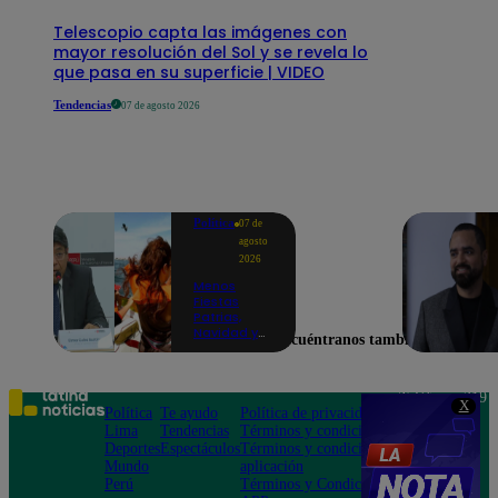
Telescopio capta las imágenes con
mayor resolución del Sol y se revela lo
que pasa en su superficie | VIDEO
Tendencias
07 de agosto 2026
Política
07 de
agosto
2026
Menos
Fiestas
Patrias,
Navidad y
Encuéntranos también en
Año Nuevo:
ministro de
Economía
anuncia que
Teléfono: 219
X
se moverán
Política
Te ayudo
Política de privacidad
1000
los feriados
Lima
Tendencias
Términos y condiciones
Av. San
a los viernes
Deportes
Espectáculos
Términos y condiciones
Felipe 968
Mundo
aplicación
Jesús María
Perú
Términos y Condiciones