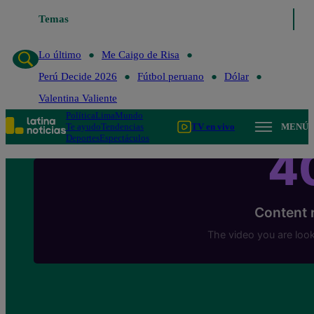
Temas
Lo último
Me Caigo de Risa
Perú Decide 2
Lo último
Me Caigo de Risa
Perú Decide 2026
Fútbol peruano
Dólar
Valentina Valiente
Política
Lima
Mundo
Te ayudo
Tendencias
TV en vivo
MENÚ
Deportes
Espectáculos