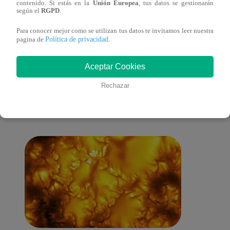
contenido. Si estás en la
Unión Europea
, tus datos se gestionarán
mensaje personal
paraí
según el
RGPD
.
Para conocer mejor como se utilizan tus datos te invitamos leer nuestra
Política de privacidad
pagina de
.
También te puede
Aceptar Cookies
Rechazar
interesar