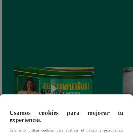
Usamos cookies para mejorar tu
experiencia.
Alicia Retto celebra su cumpleaños con
Salen
emotiva sorpresa en vivo y conmueve con
ataqu
Este sitio utiliza cookies para analizar el tráfico y personalizar