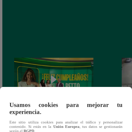
Usamos cookies para mejorar tu
experiencia.
Alicia Retto celebra su cumpleaños con
Salen
emotiva sorpresa en vivo y conmueve con
ataqu
Este sitio utiliza cookies para analizar el tráfico y personalizar
mensaje personal
paraí
contenido. Si estás en la
Unión Europea
, tus datos se gestionarán
según el
RGPD
.