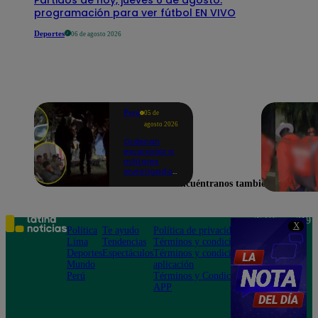
programación para ver fútbol EN VIVO
Deportes
06 de agosto 2026
Perú
05 de
agosto 2026
Ordenan
excarcelar a
militares
investigados
por muerte
Encuéntranos también en
de jóvenes
durante
operativo en
Colcabamba
Teléfono: 219
X
Política
Te ayudo
Política de privacidad
1000
Lima
Tendencias
Términos y condiciones
Av. San
Deportes
Espectáculos
Términos y condiciones
Felipe 968
Mundo
aplicación
Jesús María
Perú
Términos y Condiciones
APP