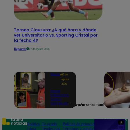
Torneo Clausura: ¿A qué hora y dónde
ver Universitario vs. Sporting Cristal por
la fecha 4?
Deportes
07 de agosto 2026
Mundo
07 de
agosto
2026
Nueve
influencers
fueron
asesinados
Encuéntranos también en
por la
guerra
interna en
el Cártel de
Teléfono: 219
X
Sinaloa
Política
Te ayudo
Política de privacidad
1000
Lima
Tendencias
Términos y condiciones
Av. San