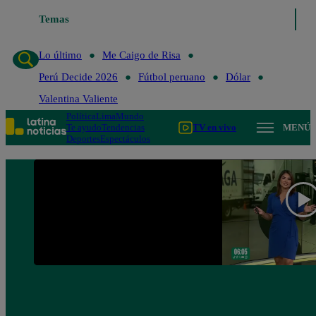
Temas
Lo último
Me Caigo de Risa
Perú Decide 2
Lo último
Me Caigo de Risa
Perú Decide 2026
Fútbol peruano
Dólar
Valentina Valiente
Política
Lima
Mundo
Te ayudo
Tendencias
TV en vivo
MENÚ
Deportes
Espectáculos