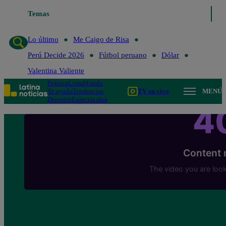
Temas
Lo último
Me Caigo de Risa
Perú Decide 2
Lo último
Me Caigo de Risa
Perú Decide 2026
Fútbol peruano
Dólar
Valentina Valiente
Política
Lima
Mundo
Te ayudo
Tendencias
TV en vivo
MENÚ
Deportes
Espectáculos