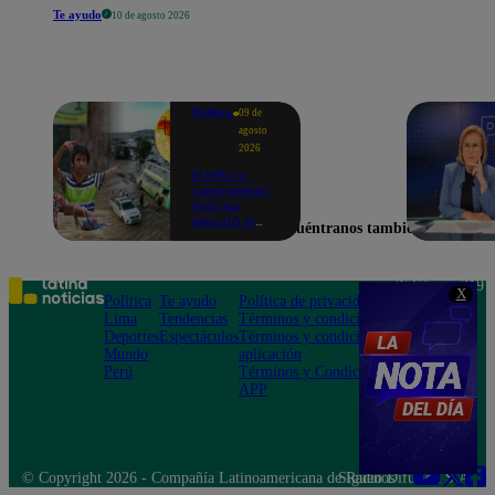
Te ayudo
10 de agosto 2026
Política
09 de
agosto
2026
El Niño a
contrarreloj:
Perú no
ejecutó el
Encuéntranos también en
58% de
acciones
para prevenir
inundaciones
Teléfono: 219
X
en puntos
Política
Te ayudo
Política de privacidad
1000
críticos de
Lima
Tendencias
Términos y condiciones
Av. San
ríos
Deportes
Espectáculos
Términos y condiciones
Felipe 968
Mundo
aplicación
Jesús María
Perú
Términos y Condiciones
APP
© Copyright 2026 - Compañía Latinoamericana de Radio Difusión S.A.
Síguenos