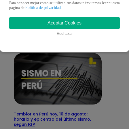
Para conocer mejor como se utilizan tus datos te invitamos leer nuestra
Política de privacidad
pagina de
.
También te puede
Aceptar Cookies
interesar
Rechazar
Temblor en Perú hoy, 10 de agosto:
horario y epicentro del último sismo,
según IGP