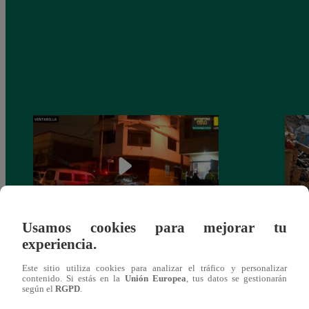
Usamos cookies para mejorar tu
experiencia.
Ventanilla: asesinan a balazos a menor de
Lima 
15 años cuando ingresaba a una bodega
críti
Este sitio utiliza cookies para analizar el tráfico y personalizar
contenido. Si estás en la
Unión Europea
, tus datos se gestionarán
según el
RGPD
.