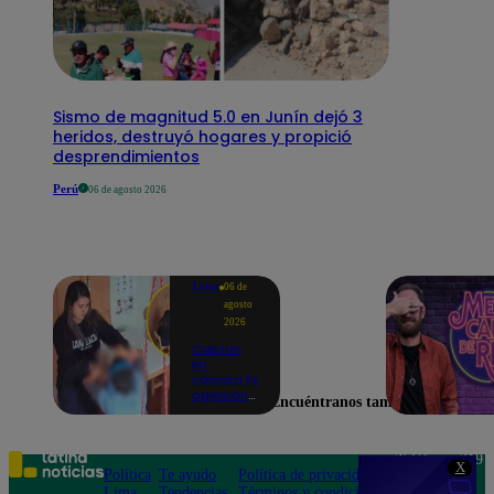
Sismo de magnitud 5.0 en Junín dejó 3
heridos, destruyó hogares y propició
desprendimientos
Perú
06 de agosto 2026
Lima
06 de
agosto
2026
Captan
en
cámara la
agresión
Encuéntranos también en
de una
psicóloga
contra un
niño con
Teléfono: 219
X
autismo:
Política
Te ayudo
Política de privacidad
1000
madre
Lima
Tendencias
Términos y condiciones