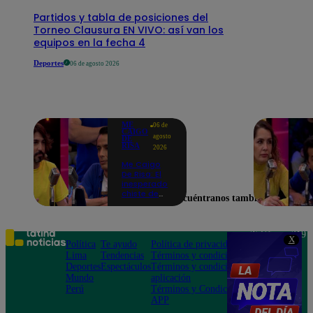
Partidos y tabla de posiciones del
Torneo Clausura EN VIVO: así van los
equipos en la fecha 4
Deportes
06 de agosto 2026
ME
06 de
CAIGO
agosto
DE
RISA
2026
Me Caigo
De Risa: El
inesperado
chiste de
Encuéntranos también en
tres actos
de Manuel
Gold que
hizo
Teléfono: 219
X
explotar a
Política
Te ayudo
Política de privacidad
1000
todo el set
Lima
Tendencias
Términos y condiciones
Av. San
Deportes
Espectáculos
Términos y condiciones
Felipe 968
Mundo
aplicación
Jesús María
Perú
Términos y Condiciones
APP