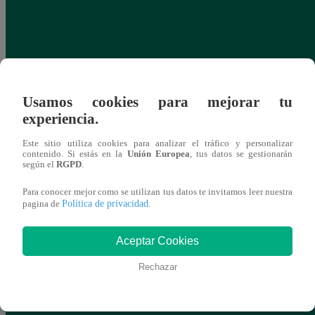
Usamos cookies para mejorar tu
experiencia.
Este sitio utiliza cookies para analizar el tráfico y personalizar
contenido. Si estás en la
Unión Europea
, tus datos se gestionarán
según el
RGPD
.
Para conocer mejor como se utilizan tus datos te invitamos leer nuestra
Política de privacidad
pagina de
.
Aceptar Cookies
Rechazar
Poder Judicial ordena libertad inmediata
Polic
de Patricio Arce, exfutbolista de Sporting
caña 