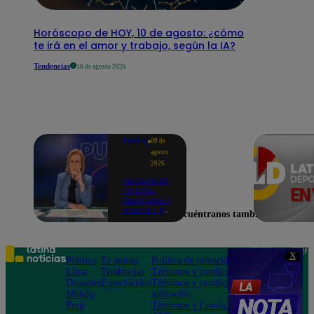
Horóscopo de HOY, 10 de agosto: ¿cómo
te irá en el amor y trabajo, según la IA?
Tendencias
10 de agosto 2026
Política
09 de
agosto
2026
Punto Final:
mira los
reportajes y
resumen del
Encuéntranos también en
programa
de este 9 de
agosto |
VIDEO
Teléfono: 219
X
Política
Te ayudo
Política de privacidad
1000
Lima
Tendencias
Términos y condiciones
Av. San
Deportes
Espectáculos
Términos y condiciones
Felipe 968
Mundo
aplicación
Jesús María
Perú
Términos y Condiciones