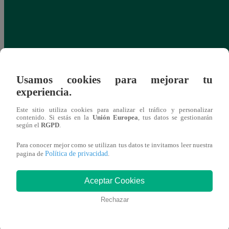
Usamos cookies para mejorar tu
experiencia.
Este sitio utiliza cookies para analizar el tráfico y personalizar
contenido. Si estás en la
Unión Europea
, tus datos se gestionarán
según el
RGPD
.
Para conocer mejor como se utilizan tus datos te invitamos leer nuestra
Política de privacidad
pagina de
.
Aceptar Cookies
Rechazar
Obrero muere tras ser atropellado y
PNP s