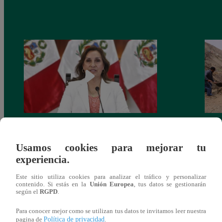
Congreso: proponen que el aumento del
Las c
salario presidencial se aplique desde 2026
Energ
Usamos cookies para mejorar tu
experiencia.
Este sitio utiliza cookies para analizar el tráfico y personalizar
contenido. Si estás en la
Unión Europea
, tus datos se gestionarán
según el
RGPD
.
También te puede
Para conocer mejor como se utilizan tus datos te invitamos leer nuestra
Política de privacidad
pagina de
.