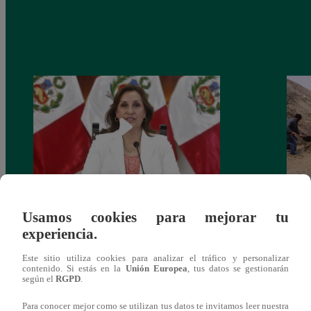
Congreso: proponen que el aumento del
Las c
Usamos cookies para mejorar tu
salario presidencial se aplique desde 2026
Energ
experiencia.
Este sitio utiliza cookies para analizar el tráfico y personalizar
contenido. Si estás en la
Unión Europea
, tus datos se gestionarán
según el
RGPD
.
Para conocer mejor como se utilizan tus datos te invitamos leer nuestra