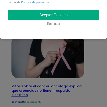
También te puede
Política de privacidad
pagina de
.
Aceptar Cookies
interesar
Rechazar
Mitos sobre el cáncer: oncólogo explica
qué creencias no tienen respaldo
científico
Te ayudo
08 de agosto 2026