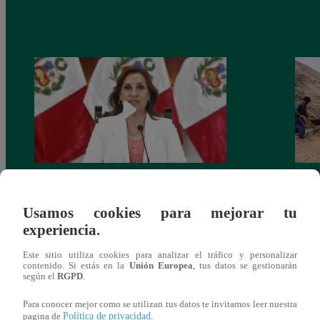
Congreso: proponen que el aumento del
Las c
salario presidencial se aplique desde 2026
Energ
Usamos cookies para mejorar tu
experiencia.
Este sitio utiliza cookies para analizar el tráfico y personalizar
contenido. Si estás en la
Unión Europea
, tus datos se gestionarán
según el
RGPD
.
También te puede
Para conocer mejor como se utilizan tus datos te invitamos leer nuestra
Política de privacidad
pagina de
.