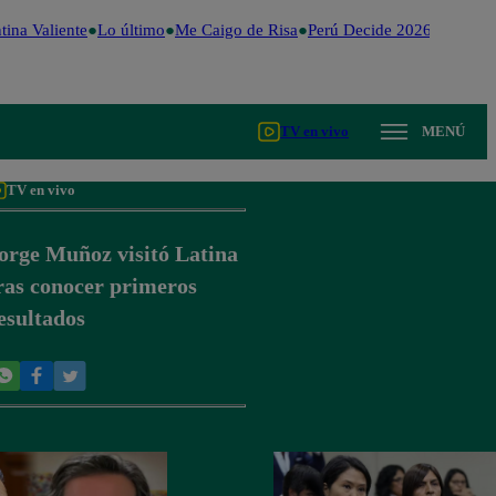
ina Valiente
Lo último
Me Caigo de Risa
Perú Decide 2026
Fútbol p
TV en vivo
MENÚ
TV en vivo
orge Muñoz visitó Latina
ras conocer primeros
esultados