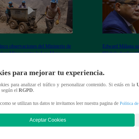
inco observaciones del Ministerio de
Edward Málaga so
ía y Minas contra la Ley Mape
“Habría duplicació
Premier o la Presi
ies para mejorar tu experiencia.
ookies para analizar el tráfico y personalizar contenido. Si estás en la
n según el
RGPD
.
nteresar
como se utilizan tus datos te invitamos leer nuestra pagina de
Política de
Aceptar Cookies