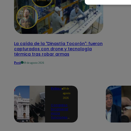
La caída de la "Dinastía Tocorón": fueron
capturados con drone y tecnología
térmica tras robar armas
Perú
09 de agosto 2026
Política
09 de
agosto
2026
Congreso
bicameral
inicia
funciones
en medio de
denuncias
por oficinas