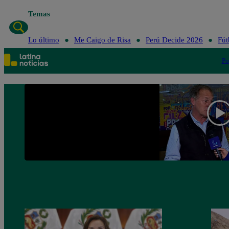
Temas
Lo últi
Lo último
Me Caigo de Risa
Perú Decide 2026
Fút
Po