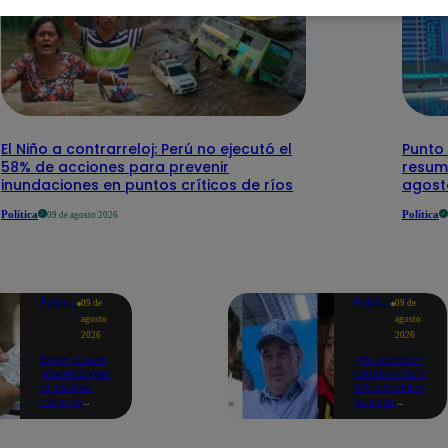
El Niño a contrarreloj: Perú no ejecutó el
Punto 
58% de acciones para prevenir
resum
inundaciones en puntos críticos de ríos
agost
Política
Política
09 de agosto 2026
Política
Política
09 de
09 de
agosto
agosto
2026
2026
Elmer Cuba
¿Reelección
plantea que
encubierta?:
el sueldo
135 alcaldes
mínimo
buscan
aumente en
mantenerse
dos fechas:
en el poder
noviembre
como