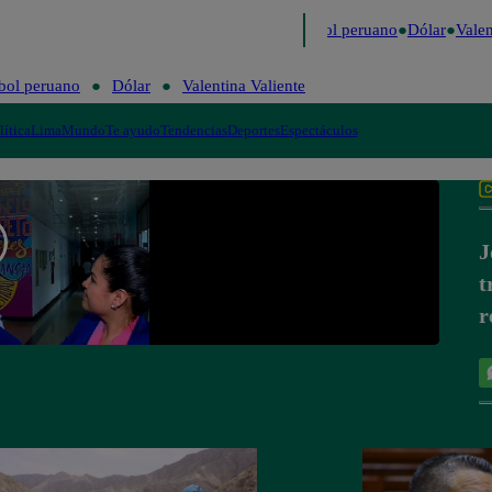
mo
Me Caigo de Risa
Perú Decide 2026
Fútbol peruano
Dólar
Valent
bol peruano
Dólar
Valentina Valiente
lítica
Lima
Mundo
Te ayudo
Tendencias
Deportes
Espectáculos
J
t
r