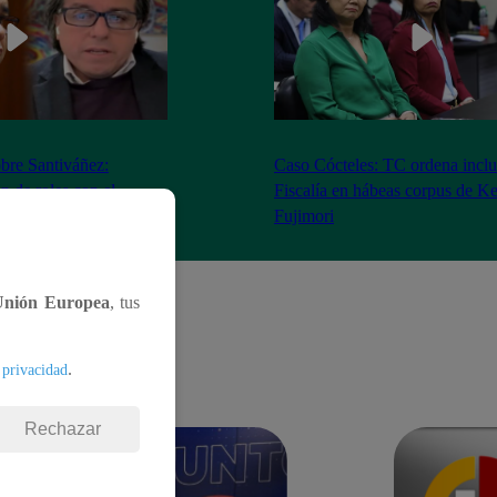
bre Santiváñez:
Caso Cócteles: TC ordena inclu
n de roles con el
Fiscalía en hábeas corpus de K
denta”
Fujimori
Unión Europea
, tus
.
 privacidad
Rechazar