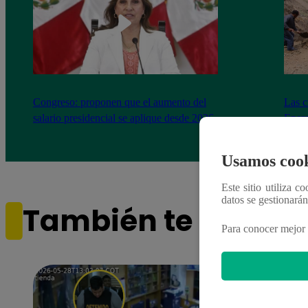
Congreso: proponen que el aumento del
Las c
salario presidencial se aplique desde 2026
Energ
Usamos cook
Este sitio utiliza c
datos se gestionará
También te puede i
Para conocer mejor 