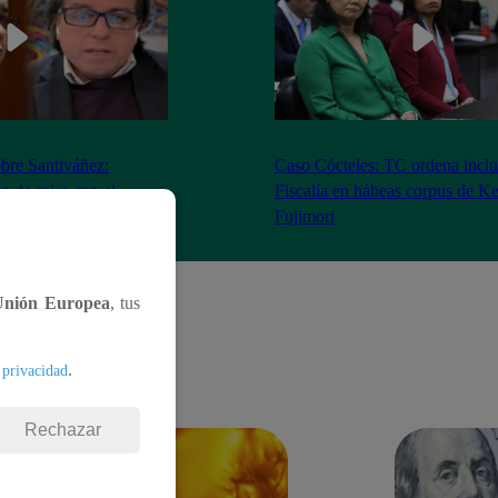
bre Santiváñez:
Caso Cócteles: TC ordena inclu
n de roles con el
Fiscalía en hábeas corpus de K
denta”
Fujimori
Unión Europea
, tus
.
 privacidad
Rechazar