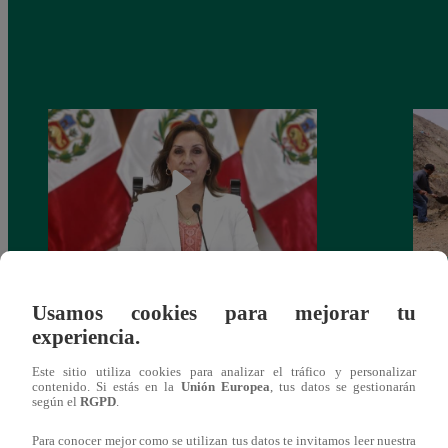
Congreso: proponen que el aumento del
Las c
Usamos cookies para mejorar tu
salario presidencial se aplique desde 2026
Energ
experiencia.
Este sitio utiliza cookies para analizar el tráfico y personalizar
contenido. Si estás en la
Unión Europea
, tus datos se gestionarán
según el
RGPD
.
Para conocer mejor como se utilizan tus datos te invitamos leer nuestra