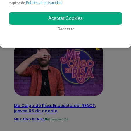
También te puede
Política de privacidad
pagina de
.
Aceptar Cookies
interesar
Rechazar
Me Caigo de Risa: Encuesta del REACT,
jueves 06 de agosto
ME CAIGO DE RISA
06 de agosto 2026