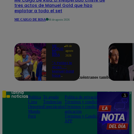
tres actos de Manuel Gold que hizo
explotar a todo el set
ME CAIGO DE RISA
06 de agosto 2026
ME
06 de
CAIGO
agosto
DE
RISA
2026
"A Peláez le
dicen...":
Manuel Gold
hace
Encuéntranos también en
explotar de
risa a Julio
Díaz antes
de contar el
Teléfono: 219
X
chiste
Política
Te ayudo
Política de privacidad
1000
Lima
Tendencias
Términos y condiciones
Av. San
Deportes
Espectáculos
Términos y condiciones
Felipe 968
Mundo
aplicación
Jesús María
Perú
Términos y Condiciones
APP