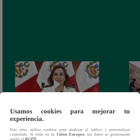
Usamos cookies para mejorar tu
experiencia.
Congreso: proponen que el aumento del
Las c
salario presidencial se aplique desde 2026
Energ
Este sitio utiliza cookies para analizar el tráfico y personalizar
contenido. Si estás en la
Unión Europea
, tus datos se gestionarán
según el
RGPD
.