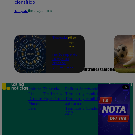
científico
Te ayudo
08 de agosto 2026
Tendencias
08 de
agosto
2026
Horóscopo de
HOY, 8 de
agosto:
¿cómo te irá
Encuéntranos también en
en el amor y
trabajo, según
la IA?
Teléfono: 219
X
Política
Te ayudo
Política de privacidad
1000
Lima
Tendencias
Términos y condiciones
Av. San
Deportes
Espectáculos
Términos y condiciones
Felipe 968
Mundo
aplicación
Jesús María
Perú
Términos y Condiciones
APP