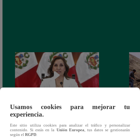
Usamos cookies para mejorar tu
Congreso: proponen que el aumento del
Las c
experiencia.
salario presidencial se aplique desde 2026
Energ
Este sitio utiliza cookies para analizar el tráfico y personalizar
contenido. Si estás en la
Unión Europea
, tus datos se gestionarán
según el
RGPD
.