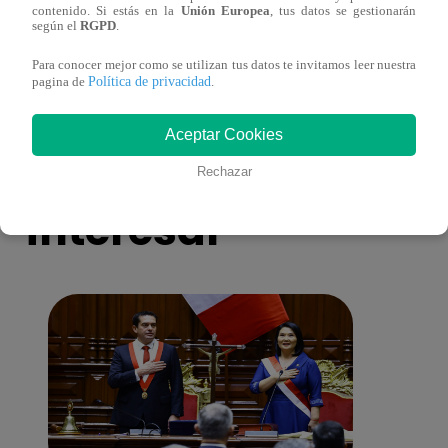
contenido. Si estás en la
Unión Europea
, tus datos se gestionarán
salario presidencial se aplique desde 2026
Energ
según el
RGPD
.
Para conocer mejor como se utilizan tus datos te invitamos leer nuestra
Política de privacidad
pagina de
.
Aceptar Cookies
También te puede
Rechazar
interesar