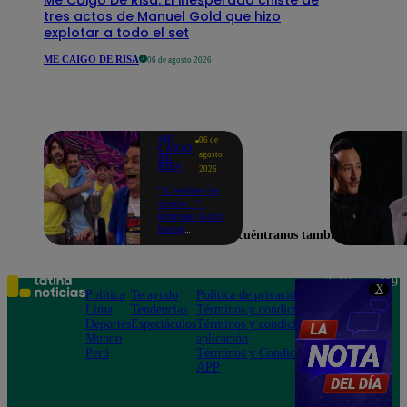
tres actos de Manuel Gold que hizo
explotar a todo el set
ME CAIGO DE RISA
06 de agosto 2026
ME
06 de
CAIGO
agosto
DE
RISA
2026
"A Peláez le
dicen...":
Manuel Gold
hace
Encuéntranos también en
explotar de
risa a Julio
Díaz antes
de contar el
Teléfono: 219
X
chiste
Política
Te ayudo
Política de privacidad
1000
Lima
Tendencias
Términos y condiciones
Av. San
Deportes
Espectáculos
Términos y condiciones
Felipe 968
Mundo
aplicación
Jesús María
Perú
Términos y Condiciones
APP