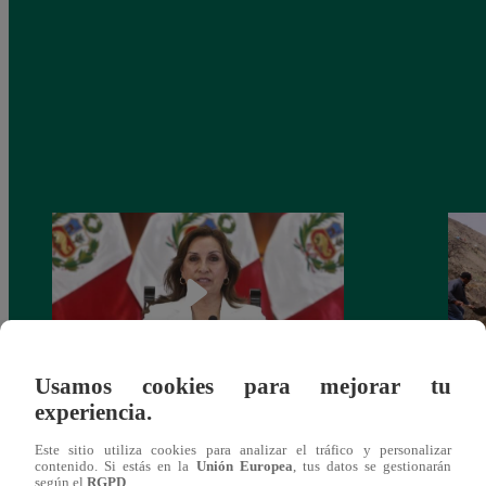
Usamos cookies para mejorar tu
experiencia.
Congreso: proponen que el aumento del
Las c
salario presidencial se aplique desde 2026
Energ
Este sitio utiliza cookies para analizar el tráfico y personalizar
contenido. Si estás en la
Unión Europea
, tus datos se gestionarán
según el
RGPD
.