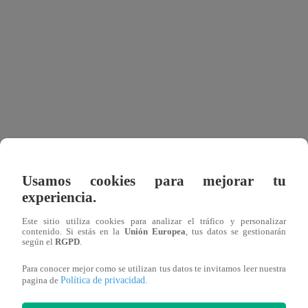
Viral
Tendencias
04 de agosto 2026
30 de julio 2026
Vibra Perú se consolida como la gran 
Estas son las canciones 
reunir a decenas de miles de person
este 2026: Desde David Bo
Usamos cookies para mejorar tu
experiencia.
Este sitio utiliza cookies para analizar el tráfico y personalizar
contenido. Si estás en la
Unión Europea
, tus datos se gestionarán
Tendencias
09 de
según el
RGPD
.
julio
2026
Para conocer mejor como se utilizan tus datos te invitamos leer nuestra
¡ENHYPEN hizo
Política de privacidad
pagina de
.
vibrar Lima
con un
concierto