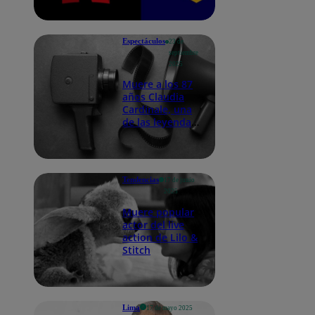
casi US$83.000
millones
Espectáculos
23 de
septiembre
2025
Muere a los 87
años Claudia
Cardinale, una
de las leyendas
del cine italiano
Tendencias
17 de junio
2025
Muere popular
actor del live
action de Lilo &
Stitch
Lima
17 de mayo 2025