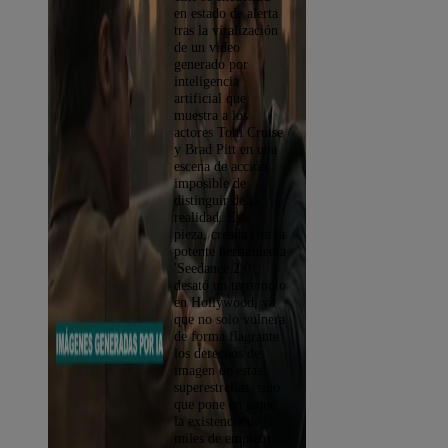
en estado de alerta
tras la viralización
de un video
generado por
inteligencia
artificial que
muestra a los
actores Tom Cruise
y Brad Pitt en una
escena de acción
imposible de
distinguir de la
realidad. Esta
pieza, creada con la
potente herramienta
'Seedance 2.0',
desató un terremoto
en Hollywood, ya
que no solo vulnera
de forma flagrante
los derechos de
imagen de estas
superestrellas, sino
que pone en jaque
la existencia de
miles de empleos.