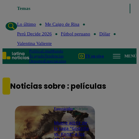
Temas
Lo último
Me Caigo de 
Lo último
Me Caigo de Risa
Perú Decide 2026
Fútbol peruano
Dólar
Valentina Valiente
Política
Lima
Mundo
Te ayudo
Tendencias
TV en vivo
MENÚ
Deportes
Espectáculos
Noticias sobre : películas
Espectáculos
21 de julio
2026
Muere actriz de
la saga "Godzilla
vs. Kong" a los