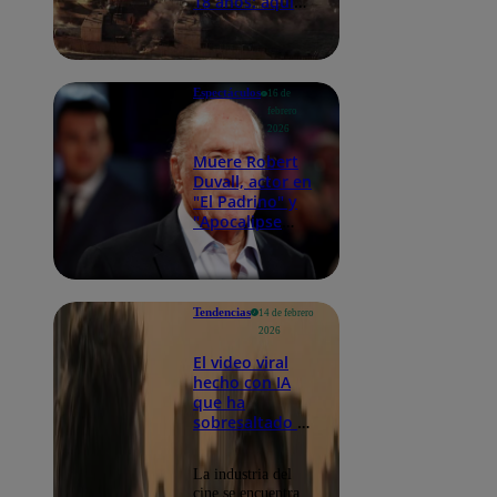
18 años: aquí
los detalles
Espectáculos
16 de
febrero
2026
Muere Robert
Duvall, actor en
"El Padrino" y
"Apocalipse
Now", a los 95
años
Tendencias
14 de febrero
2026
El video viral
hecho con IA
que ha
sobresaltado a
la industria del
cine
La industria del
cine se encuentra