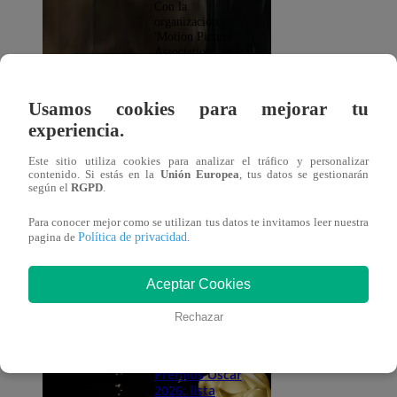
Con la
organización
'Motion Picture
Association', se
iniciaron acciones
legales por esta y
otras imágenes
Usamos cookies para mejorar tu
generadas por la
experiencia.
IA.
Este sitio utiliza cookies para analizar el tráfico y personalizar
Espectáculos
contenido. Si estás en la
Unión Europea
, tus datos se gestionarán
30 de enero
según el
RGPD
.
2026
Macaulay Culkin
Para conocer mejor como se utilizan tus datos te invitamos leer nuestra
se despide de
Política de privacidad
pagina de
.
Catherine
O’Hara, su
madre en "Mi
Aceptar Cookies
pobre angelito"
Rechazar
Espectáculos
22 de enero
2026
Premios Óscar
2026: lista