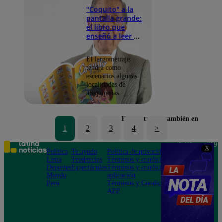
"Coquito" a la
pantalla grande:
el libro que
enseñó a leer a
peruanos
tendrá película
El largometraje
propia
tendrá como
escenarios algunas
localidades de
arequipeñas.
Encuéntranos también en
1
2
3
4
>
Teléfono: 219
X
Política
Te ayudo
Política de privacidad
1000
Lima
Tendencias
Términos y condiciones
Av. San
Deportes
Espectáculos
Términos y condiciones
Felipe 968
Mundo
aplicación
Jesús María
Perú
Términos y Condiciones
APP