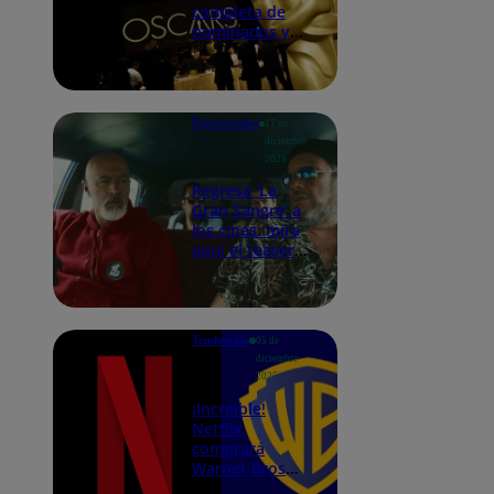
completa de
nominados y
películas
favoritas de la
Academia
Espectáculos
17 de
diciembre
2025
Regresa 'La
Gran Sangre' a
los cines: mira
aquí el teaser
de la película
Tendencias
05 de
diciembre
2025
¡Increíble!
Netflix
comprará
Warner Bros
Discovery por