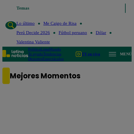
Temas
Lo último
Me Caigo de Risa
Perú
Lo último
Me Caigo de Risa
Perú Decide 2026
Fútbol peruano
Dólar
Valentina Valiente
Política
Lima
Mundo
Te ayudo
Tendencias
TV en vivo
MENÚ
Deportes
Espectáculos
Mejores Momentos