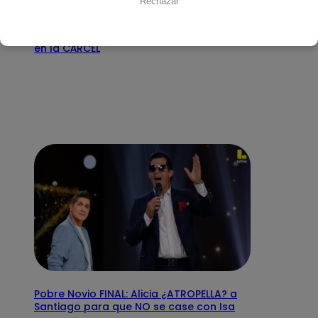
Rechazar
15 de agosto 2025
Pobre Novio FINAL RESUMEN: Santiago e
Isa esperan un HIJO y Eduardo termina
en la CÁRCEL
Pobre Novio FINAL: Alicia ¿ATROPELLA? a
Santiago para que NO se case con Isa