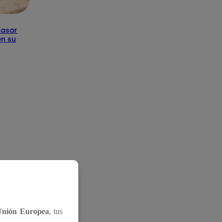
pasar
en su
Unión Europea
, tus