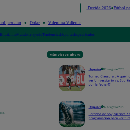
Lo último
Me Caigo de Risa
Perú Decide 2026
Fútbol per
bol peruano
Dólar
Valentina Valiente
lítica
Lima
Mundo
Te ayudo
Tendencias
Deportes
Espectáculos
Más vistos ahora
Deportes
07 de agosto 2026
Torneo Clausura: ¿A qué h
ver Universitario vs. Sporti
por la fecha 4?
Deportes
07 de agosto 2026
2026
Partidos de hoy, viernes 7 
programación para ver fút