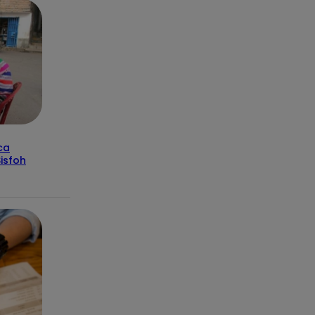
ca
isfoh