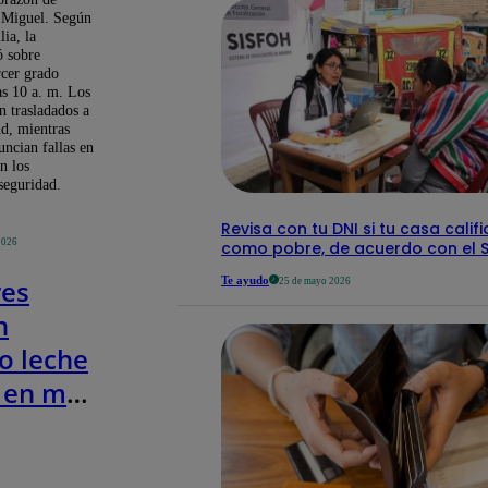
 Miguel. Según
lia, la
ó sobre
rcer grado
as 10 a. m. Los
 trasladados a
ud, mientras
uncian fallas en
n los
seguridad.
Revisa con tu DNI si tu casa califi
2026
como pobre, de acuerdo con el S
res
Te ayudo
25 de mayo 2026
n
o leche
 en mal
 en
ma del