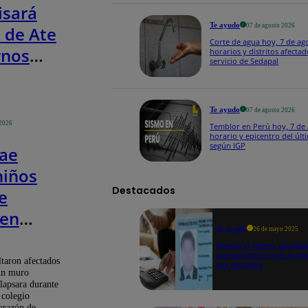
isará
Te ayudo
07 de agosto 2026
 de Ate
Corte de agua hoy, 7 de ag
rnos
horarios y distritos afectad
servicio de Sedapal
res tras
ia de
Te ayudo
07 de agosto 2026
ón
 2026
Temblor en Perú hoy, 7 de 
horario y epicentro del últ
según IGP
ae
niños
Destacados
e
 en
Te ayudo
26 de mayo 2025
:
Revisa si tienes deuda
es
consultando con tu DNI
ltaron afectados
los detalles
un muro
lapsara durante
 colegio
alizados
orazón de