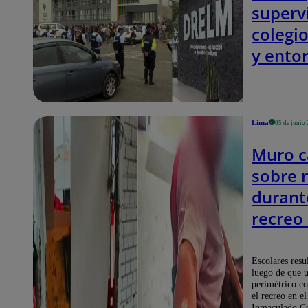
superv
colegio
y ento
familia
denunc
agresi
Lima
05 de junio
sexual
Muro c
sobre 
durant
recreo
colegio
menor
Escolares resu
luego de que 
están
perimétrico co
el recreo en el
hospit
Inmaculado C