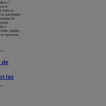
ndios o
ras la
el video en
 las autoridades
revisión del
rminar
des y
ciones, aunque
 se reportaron
 2026
1 de
an las
ciales
a y
 Esto