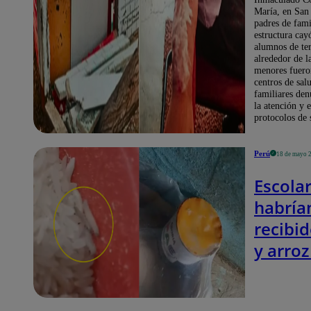
María, en San
padres de fami
estructura cay
alumnos de te
alrededor de l
menores fueron
centros de sal
familiares den
la atención y e
protocolos de 
Perú
18 de mayo 
Escola
habría
recibid
y arroz
estado
progra