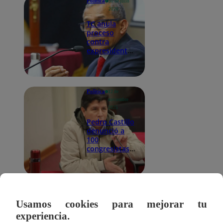
Política
30 de julio
2026
TC anula
proceso
contra
expresidente
Ollanta
Humala por
presunto
lavado de
Política
12 de
activos
noviembre
2025
Pedro Castillo
denunció a
100
congresistas
que votaron a
favor de su
vacancia
Política
11 de octubre
2025
Usamos cookies para mejorar tu
Dina Boluarte
experiencia.
reapareció en