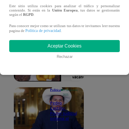
su casa tras
Este sitio utiliza cookies para analizar el tráfico y personalizar
ser vacada:
contenido. Si estás en la
Unión Europea
, tus datos se gestionarán
esto fue lo
según el
RGPD
.
que dijo
Para conocer mejor como se utilizan tus datos te invitamos leer nuestra
Política de privacidad
pagina de
.
Tendencias
10 de
octubre
2025
Aceptar Cookies
Mira los
memes que
Rechazar
dejó la
vacancia de
Dina Boluarte
Política
01 de octubre
2025
Pedro
Castillo:
Poder Judicial
ordena al
Congreso
otorgarle