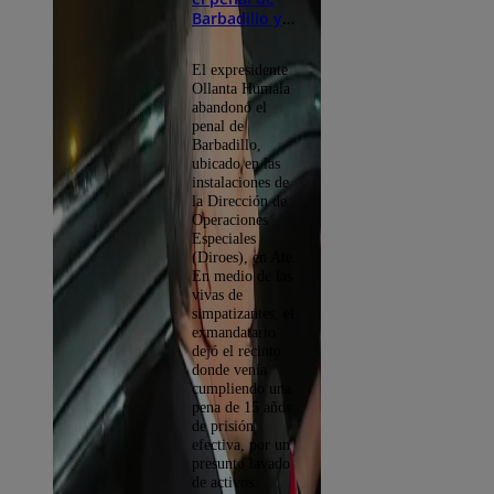
Barbadillo y
se emocionó
al recordar a
El expresidente
su familia |
Ollanta Humala
VIDEO
abandonó el
penal de
Barbadillo,
ubicado en las
instalaciones de
la Dirección de
Operaciones
Especiales
(Diroes), en Ate.
En medio de las
vivas de
simpatizantes, el
exmandatario
dejó el recinto
donde venía
cumpliendo una
pena de 15 años
de prisión
efectiva, por un
presunto lavado
de activos.