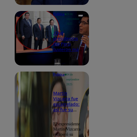
pensión
vitalicia
Política
26 de
septiembre
2025
¿Qué
presidentes
del Perú
tuvieron más
casos de
corrupción?
Historiador lo
explica
Política
04 de
septiembre
2025
Martín
Vizcarra fue
excarcelado:
así fue su
salida del
penal de
El expresidente
Barbadillo
Martín Vizcarra
recuperó su