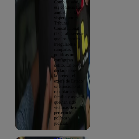
Como se sabe,
esa condena fue
anulada en la
víspera por el
Tribunal
Constitucional
(TC), al aseverar
que los aportes
irregulares a
campañas
políticas no
configuran
delito. En breves
declaraciones a
la prensa, el
exjefe de Estado
se emocionó al
recordar a su
familia y aseveró
que han sido
víctimas de una
persecución
política y
judicial.