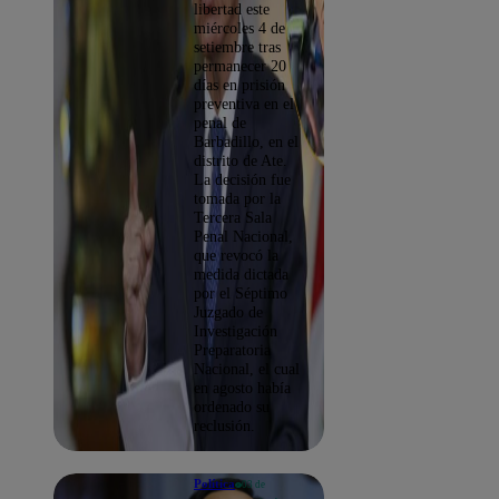
libertad este
miércoles 4 de
setiembre tras
permanecer 20
días en prisión
preventiva en el
penal de
Barbadillo, en el
distrito de Ate.
La decisión fue
tomada por la
Tercera Sala
Penal Nacional,
que revocó la
medida dictada
por el Séptimo
Juzgado de
Investigación
Preparatoria
Nacional, el cual
en agosto había
ordenado su
reclusión.
Política
03 de