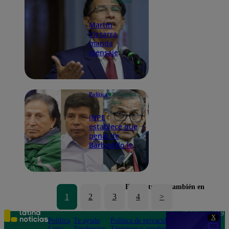
septiembre
2025
Martín
Vizcarra
manda
mensaje
desde prisión
y confirma
cuándo
dejará el
Política
27 de agosto
penal de
2025
Barbadillo
INPE
establece que
penal de
Barbadillo le
corresponde
a los
expresidentes
presos
Encuéntranos también en
1
2
3
4
>
Teléfono: 219
X
Política
Te ayudo
Política de privacidad
1000
Lima
Tendencias
Términos y condiciones