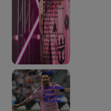
de hinchas se
ubicaron frente
al hotel de
Miraflores
donde el
argentino
espera el
momento para
dirigirse al
estadio
Alejandro
Villanueva para
enfrentarse a
Alianza Lima.
Deportes
24 de
enero
2026
Lionel Messi
envió
mensaje al
Perú previo
al partido
Inter Miami