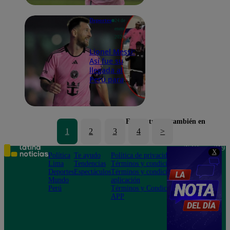
vs Alianza
Lima
Deportes
24 de
enero
2026
Lionel Messi:
Así fue su
llegada al
Perú para
enfrentar a
Alianza Lima
con el Inter
Miami
Encuéntranos también en
1
2
3
4
>
Teléfono: 219
X
Política
Te ayudo
Política de privacidad
1000
Lima
Tendencias
Términos y condiciones
Av. San
Deportes
Espectáculos
Términos y condiciones
Felipe 968
Mundo
aplicación
Jesús María
Perú
Términos y Condiciones
APP