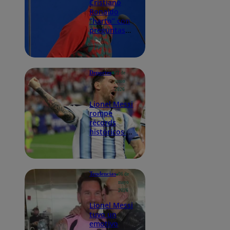
Cristiano
Ronaldo
“harto” con
preguntas
sobre Messi
a pesar de
marcar
doblete con
Deportes
22 de
Portugal
junio
2026
Lionel Messi
rompe
récords
históricos en
las copas del
mundo y
Argentina lo
celebra
Tendencias
06 de
mayo
2026
Lionel Messi
tuvo un
emotivo