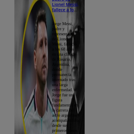
Lionel Messi,
fallece a los
68 años
Jorge Messi,
padre y
representante
de Lionel
Messi, falleció
a los 68 años
en una clínica
de Rosario,
Argentina,
donde
permanecía
internado tras
una larga
enfermedad.
Jorge fue una
figura
fundamental en
la carrera del
astro argentino,
acompañándolo
desde sus
primeros pasos