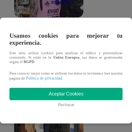
encuentro
con ‘Quico’:
“Admiración
absoluta” |
VIDEO
Mundo
05 de marzo
2026
Usamos cookies para mejorar tu
El elogio de
experiencia.
Donald
Trump a
Este sitio utiliza cookies para analizar el tráfico y personalizar
Lionel Messi
contenido. Si estás en la
Unión Europea
, tus datos se gestionarán
en la Casa
según el
RGPD
.
Blanca que
se viralizó
Para conocer mejor como se utilizan tus datos te invitamos leer nuestra
Política de privacidad
pagina de
.
Deportes
24 de
enero
2026
Aceptar Cookies
Pol Deportes
cumple su
Rechazar
sueño:
conoció a
Messi y le
firmó su
Cliver
camiseta |