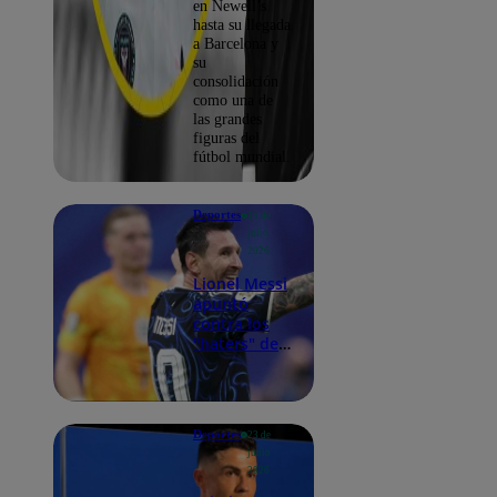
en Newell’s
hasta su llegada
a Barcelona y
su
consolidación
como una de
las grandes
figuras del
fútbol mundial.
Deportes
15 de
julio
2026
Lionel Messi
apuntó
contra los
"haters" de
Argentina
con
contundente
frase tras
Deportes
23 de
pase a la
junio
final
2026