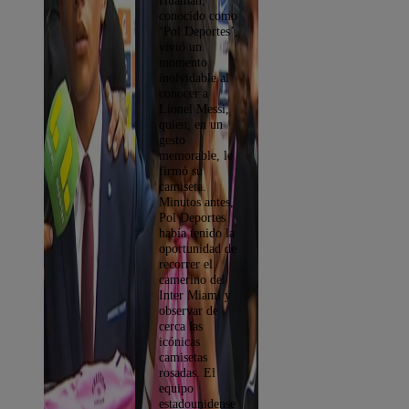
Huamán,
VIDEO
conocido como
‘Pol Deportes’,
vivió un
momento
inolvidable al
conocer a
Lionel Messi,
quien, en un
gesto
memorable, le
firmó su
camiseta.
Minutos antes,
Pol Deportes
había tenido la
oportunidad de
recorrer el
camerino del
Inter Miami y
observar de
cerca las
icónicas
camisetas
rosadas. El
equipo
estadounidense